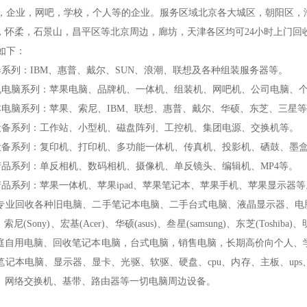
企业，网吧，学校，个人等的企业。服务区域北京各大城区，朝阳区，
，怀柔，石景山，昌平区等北京周边，廊坊，天津各区均可24小时上门回
如下：
系列：IBM、惠普、戴尔、SUN、浪潮、联想及各种组装服务器等。
电脑系列：苹果电脑、品牌机、一体机、组装机、网吧机、公司电脑、个
电脑系列：苹果、索尼、IBM、联想、惠普、戴尔、华硕、东芝、三星
备系列：工作站、小型机、磁盘阵列、工控机、集团电源、交换机等。
备系列：复印机、打印机、多功能一体机、传真机、投影机、硒鼓、墨
品系列：单反相机、数码相机、摄像机、单反镜头、编辑机、MP4等。
品系列：苹果一体机、苹果ipad、苹果笔记本、苹果手机、苹果显示器等
业回收各种旧电脑、二手笔记本电脑、二手台式电脑、液晶显示器、电脑配件、IBM
C、索尼(Sony)、宏基(Acer)、华硕(asus)、叁星(samsung)、东芝(To
庭自用电脑、回收笔记本电脑，台式电脑，销售电脑，长期高价向个人、
笔记本电脑、显示器、显卡、光驱、软驱、硬盘、cpu、内存、主板、up
、网络交换机、基带、路由器等一切电脑周边设备。