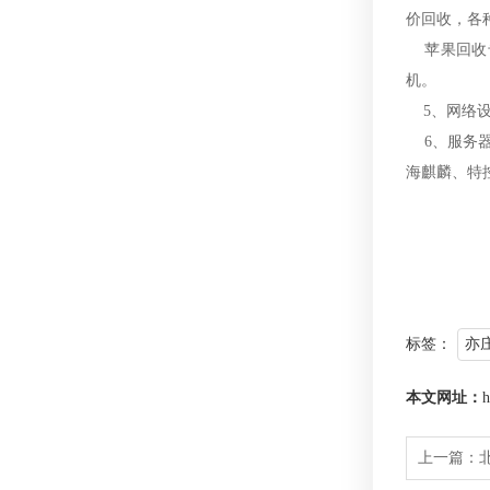
价回收，各
苹果回收专
机。
5、网络设备
6、服务器
海麒麟、特
标签：
亦
本文网址：
h
上一篇：