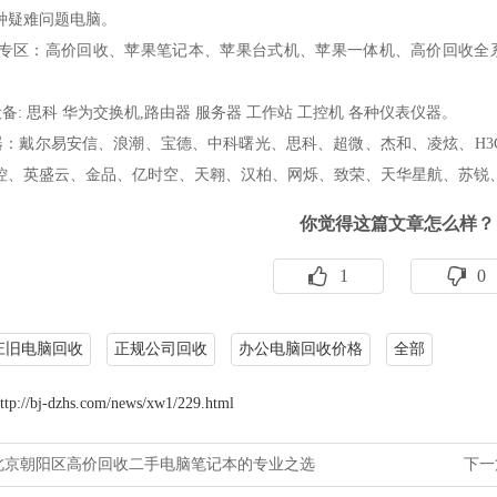
种疑难问题电脑。
区：高价回收、苹果笔记本、苹果台式机、苹果一体机、高价回收全系列二手
: 思科 华为交换机,路由器 服务器 工作站 工控机 各种仪表仪器。
：戴尔易安信、浪潮、宝德、中科曙光、思科、超微、杰和、凌炫、H3
控、英盛云、金品、亿时空、天翱、汉柏、网烁、致荣、天华星航、苏锐
你觉得这篇文章怎么样？
1
0
庄旧电脑回收
正规公司回收
办公电脑回收价格
全部
ttp://bj-dzhs.com/news/xw1/229.html
北京朝阳区高价回收二手电脑笔记本的专业之选
下一