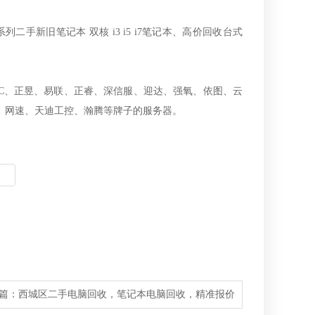
新旧笔记本 双核 i3 i5 i7笔记本、高价回收台式
C、正昱、易联、正睿、深信服、迎达、强氧、依图、云
、网速、天迪工控、瀚腾等牌子的服务器。
篇：
西城区二手电脑回收，笔记本电脑回收，精准报价